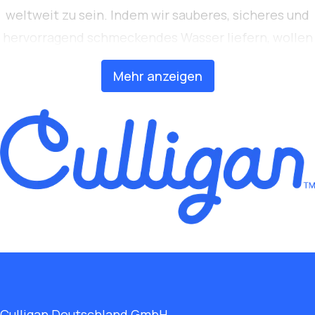
weltweit zu sein. Indem wir sauberes, sicheres und
hervorragend schmeckendes Wasser liefern, wollen
wir eine echte Veränderung für die Gesundheit und
Mehr anzeigen
das Wohlbefinden von Menschen weltweit
bewirken.
Culligan Deutschland GmbH